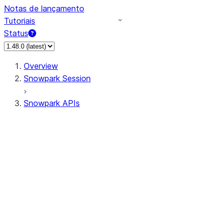
Notas de lançamento
Tutoriais
Status
Overview
Snowpark Session
Snowpark APIs
Input/Output
DataFrame
Column
Data Types