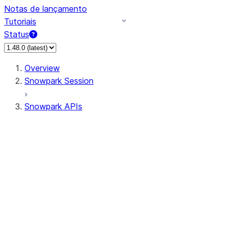
Notas de lançamento
Tutoriais
Status
Overview
Snowpark Session
Snowpark APIs
Input/Output
DataFrame
Column
Data Types