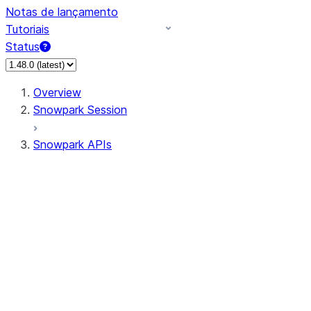
Notas de lançamento
Tutoriais
Status
Overview
Snowpark Session
Snowpark APIs
Input/Output
DataFrame
Column
Data Types