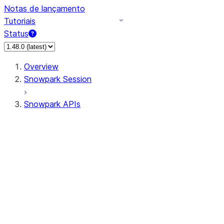
Notas de lançamento
Tutoriais
Status
Overview
Snowpark Session
Snowpark APIs
Input/Output
DataFrame
Column
Data Types