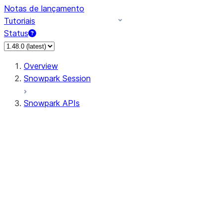
Notas de lançamento
Tutoriais
Status
Overview
Snowpark Session
Snowpark APIs
Input/Output
DataFrame
Column
Data Types