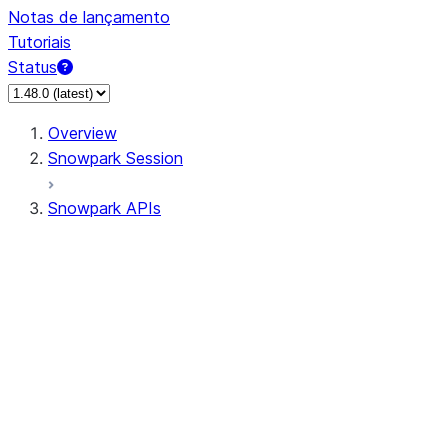
Notas de lançamento
Tutoriais
Status
Overview
Snowpark Session
Snowpark APIs
Input/Output
DataFrame
Column
Data Types