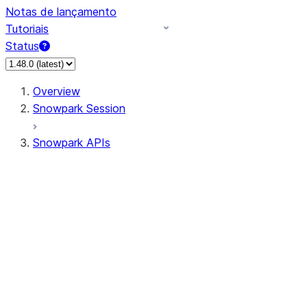
Notas de lançamento
Tutoriais
Status
Overview
Snowpark Session
Snowpark APIs
Input/Output
DataFrame
Column
Data Types