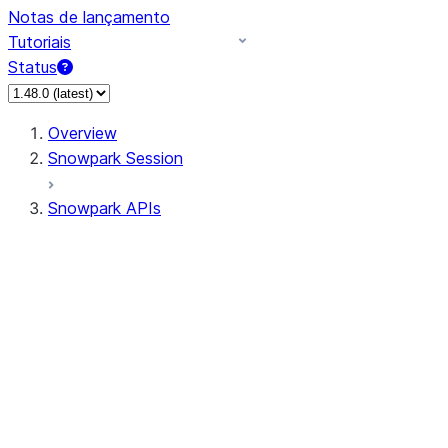
Notas de lançamento
Tutoriais
Status
Overview
Snowpark Session
Snowpark APIs
Input/Output
DataFrame
Column
Data Types