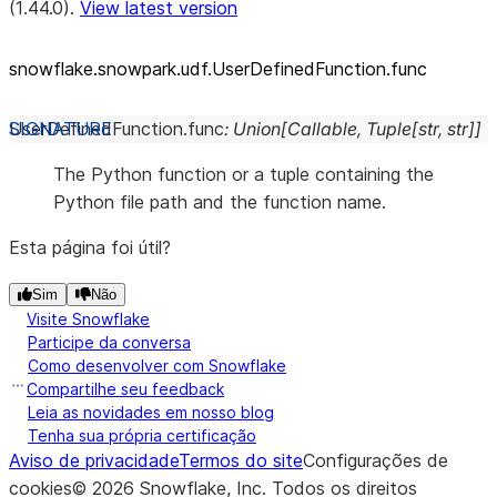
(1.44.0).
View latest version
snowflake.snowpark.udf.UserDefinedFunction.func
UserDefinedFunction.
func
:
Union
[
Callable
,
Tuple
[
str
,
str
]
]
The Python function or a tuple containing the
Python file path and the function name.
Esta página foi útil?
Sim
Não
Visite Snowflake
Participe da conversa
Como desenvolver com Snowflake
Compartilhe seu feedback
Leia as novidades em nosso blog
Tenha sua própria certificação
Aviso de privacidade
Termos do site
Configurações de
cookies
©
2026
Snowflake, Inc.
Todos os direitos