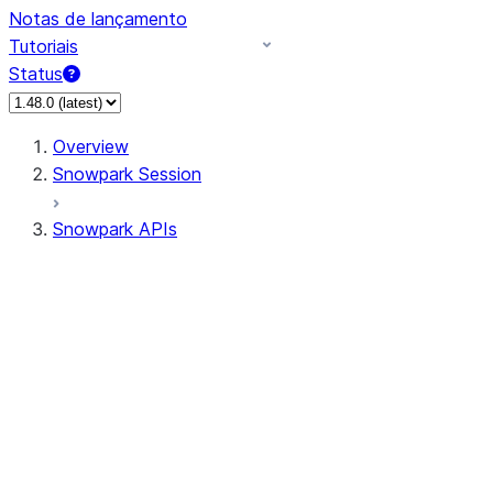
Notas de lançamento
Tutoriais
Status
Overview
Snowpark Session
Snowpark APIs
Input/Output
DataFrame
Column
Data Types