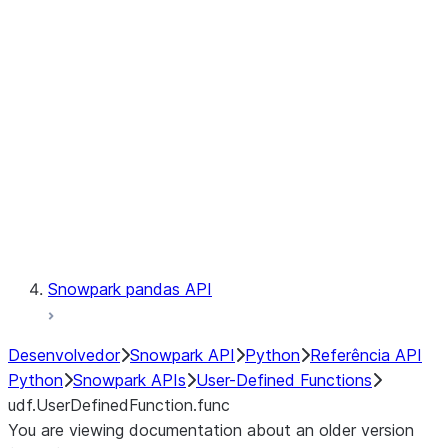
Catalog
LINEAGE
Context
Exceptions
Testing
Snowpark pandas API
Desenvolvedor
Snowpark API
Python
Referência API
Python
Snowpark APIs
User-Defined Functions
udf.UserDefinedFunction.func
You are viewing documentation about an older version