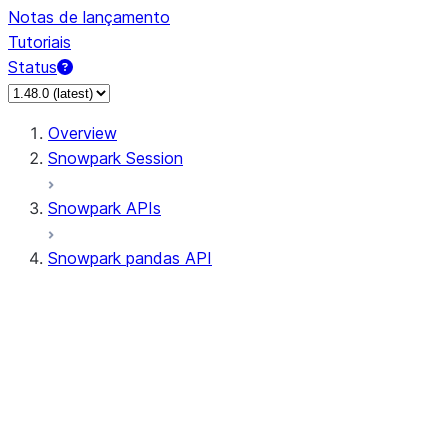
Notas de lançamento
Tutoriais
Status
Overview
Snowpark Session
Snowpark APIs
Snowpark pandas API
All supported APIs
Session
Input/Output