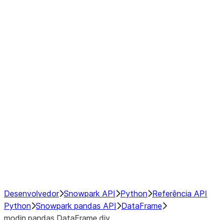
Window
GroupBy
Resampling
Interoperability with third party libraries
Hybrid Execution
NumPy Interoperability
Performance Recommendations
Desenvolvedor
Snowpark API
Python
Referência API
Python
Snowpark pandas API
DataFrame
modin.pandas.DataFrame.div