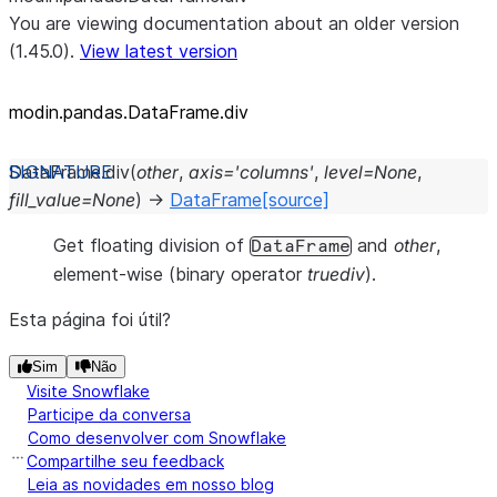
You are viewing documentation about an older version
(1.45.0).
View latest version
modin.pandas.DataFrame.div
DataFrame.
div
(
other
,
axis
=
'columns'
,
level
=
None
,
fill_value
=
None
)
→
DataFrame
[source]
Get floating division of
and
other
,
DataFrame
element-wise (binary operator
truediv
).
Esta página foi útil?
Sim
Não
Visite Snowflake
Participe da conversa
Como desenvolver com Snowflake
Compartilhe seu feedback
Leia as novidades em nosso blog