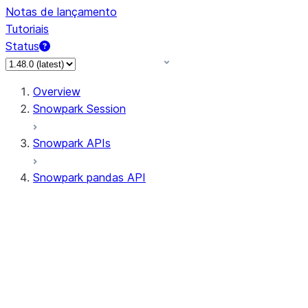
Notas de lançamento
Tutoriais
Status
Overview
Snowpark Session
Snowpark APIs
Snowpark pandas API
All supported APIs
Session
Input/Output