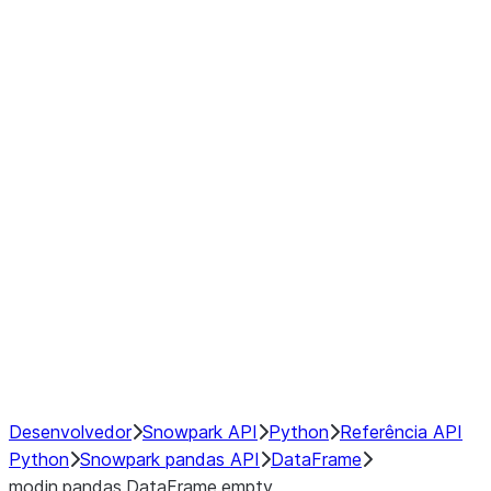
Window
GroupBy
Resampling
Interoperability with third party libraries
Hybrid Execution
NumPy Interoperability
Performance Recommendations
Desenvolvedor
Snowpark API
Python
Referência API
Python
Snowpark pandas API
DataFrame
modin.pandas.DataFrame.empty