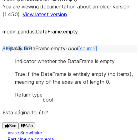
You are viewing documentation about an older version
(1.45.0).
View latest version
modin.pandas.DataFrame.empty
property
DataFrame.
empty
:
bool
[source]
Indicator whether the DataFrame is empty.
True if the DataFrame is entirely empty (no items),
meaning any of the axes are of length 0.
Return type
bool
Esta página foi útil?
Sim
Não
Visite Snowflake
Participe da conversa