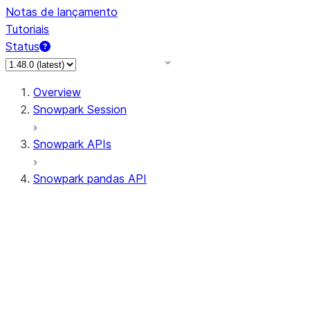
Notas de lançamento
Tutoriais
Status
Overview
Snowpark Session
Snowpark APIs
Snowpark pandas API
All supported APIs
Session
Input/Output