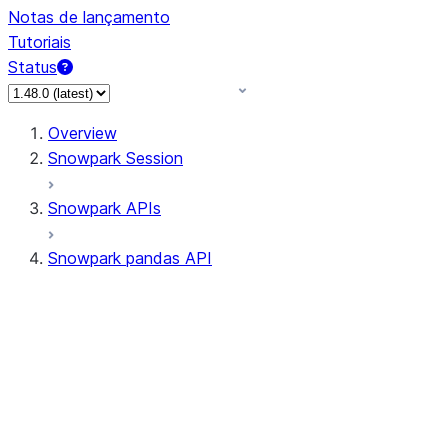
Notas de lançamento
Tutoriais
Status
Overview
Snowpark Session
Snowpark APIs
Snowpark pandas API
All supported APIs
Session
Input/Output