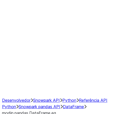
Window
GroupBy
Resampling
Interoperability with third party libraries
Hybrid Execution
NumPy Interoperability
Performance Recommendations
Desenvolvedor
Snowpark API
Python
Referência API
Python
Snowpark pandas API
DataFrame
modin.pandas.DataFrame.eq