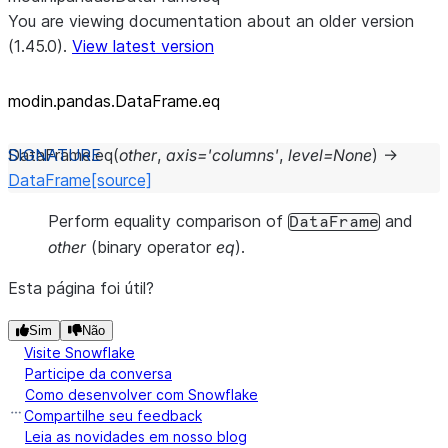
You are viewing documentation about an older version
(1.45.0).
View latest version
modin.pandas.DataFrame.eq
DataFrame.
eq
(
other
,
axis
=
'columns'
,
level
=
None
)
→
DataFrame
[source]
Perform equality comparison of
and
DataFrame
other
(binary operator
eq
).
Esta página foi útil?
Sim
Não
Visite Snowflake
Participe da conversa
Como desenvolver com Snowflake
Compartilhe seu feedback
Leia as novidades em nosso blog