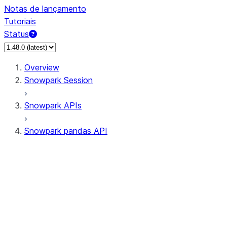
Notas de lançamento
Tutoriais
Status
Overview
Snowpark Session
Snowpark APIs
Snowpark pandas API
All supported APIs
Session
Input/Output