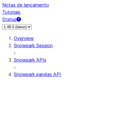
Notas de lançamento
Tutoriais
Status
Overview
Snowpark Session
Snowpark APIs
Snowpark pandas API
All supported APIs
Session
Input/Output