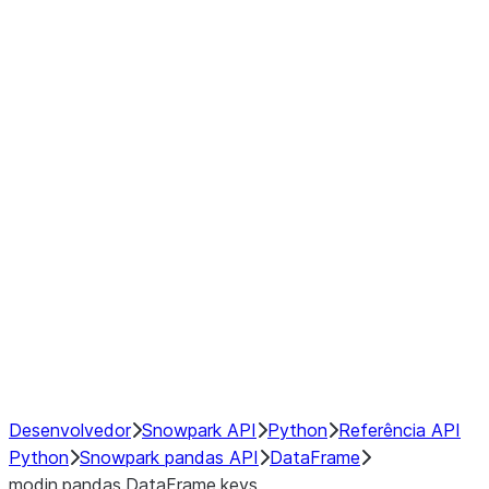
Window
GroupBy
Resampling
Interoperability with third party libraries
Hybrid Execution
NumPy Interoperability
Performance Recommendations
Desenvolvedor
Snowpark API
Python
Referência API
Python
Snowpark pandas API
DataFrame
modin.pandas.DataFrame.keys