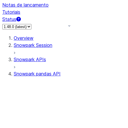
Notas de lançamento
Tutoriais
Status
Overview
Snowpark Session
Snowpark APIs
Snowpark pandas API
All supported APIs
Session
Input/Output