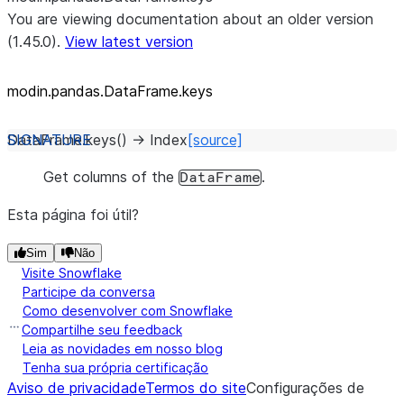
You are viewing documentation about an older version
(1.45.0).
View latest version
modin.pandas.DataFrame.keys
DataFrame.
keys
(
)
→
Index
[source]
Get columns of the
.
DataFrame
Esta página foi útil?
Sim
Não
Visite Snowflake
Participe da conversa
Como desenvolver com Snowflake
Compartilhe seu feedback
Leia as novidades em nosso blog
Tenha sua própria certificação
Aviso de privacidade
Termos do site
Configurações de