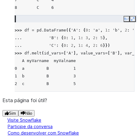
8        C     6
Copy
E
>>> 
df
=
pd
.
DataFrame
({
'A'
:
{
0
:
'a'
,
1
:
'b'
,
2
:
'c
... 
'B'
:
{
0
:
1
,
1
:
3
,
2
:
5
},
... 
'C'
:
{
0
:
2
,
1
:
4
,
2
:
6
}})
>>> 
df
.
melt
(
id_vars
=
[
'A'
],
value_vars
=
[
'B'
],
var_n
   A myVarname  myValname
0  a         B          1
1  b         B          3
2  c         B          5
Esta página foi útil?
Sim
Não
Visite Snowflake
Participe da conversa
Como desenvolver com Snowflake