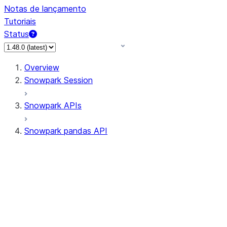
Notas de lançamento
Tutoriais
Status
Overview
Snowpark Session
Snowpark APIs
Snowpark pandas API
All supported APIs
Session
Input/Output