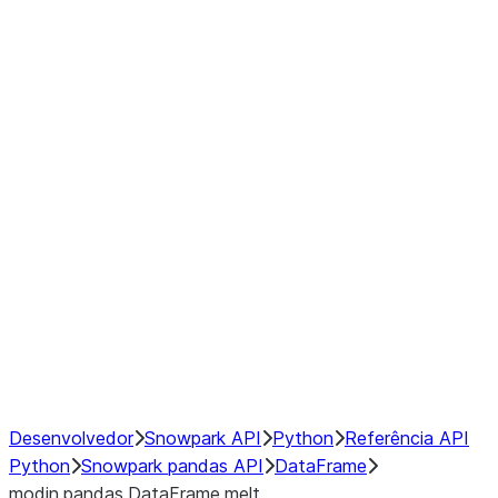
Window
GroupBy
Resampling
Interoperability with third party libraries
Hybrid Execution
NumPy Interoperability
Performance Recommendations
Desenvolvedor
Snowpark API
Python
Referência API
Python
Snowpark pandas API
DataFrame
modin.pandas.DataFrame.melt