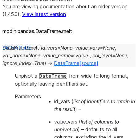
You are viewing documentation about an older version
(1.45.0).
View latest version
modin.pandas.DataFrame.melt
DataFrame.
melt
(
id_vars
=
None
,
value_vars
=
None
,
var_name
=
None
,
value_name
=
'value'
,
col_level
=
None
,
ignore_index
=
True
)
→
DataFrame
[source]
Unpivot a
from wide to long format,
DataFrame
optionally leaving identifiers set.
Parameters
id_vars
(
list of identifiers to retain in
the result
) –
value_vars
(
list of columns to
unpivot on
) – defaults to all
columns, excluding the id_vars