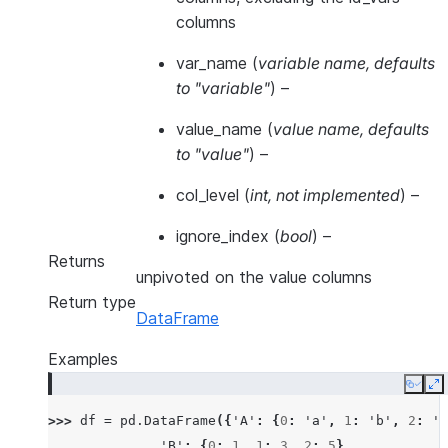
columns
var_name
(
variable name
,
defaults
to "variable"
) –
value_name
(
value name
,
defaults
to "value"
) –
col_level
(
int
,
not implemented
) –
ignore_index
(
bool
) –
Returns
unpivoted on the value columns
Return type
DataFrame
Examples
Copy
E
>>> 
df
=
pd
.
DataFrame
({
'A'
:
{
0
:
'a'
,
1
:
'b'
,
2
:
'c
... 
'B'
:
{
0
:
1
,
1
:
3
,
2
:
5
},