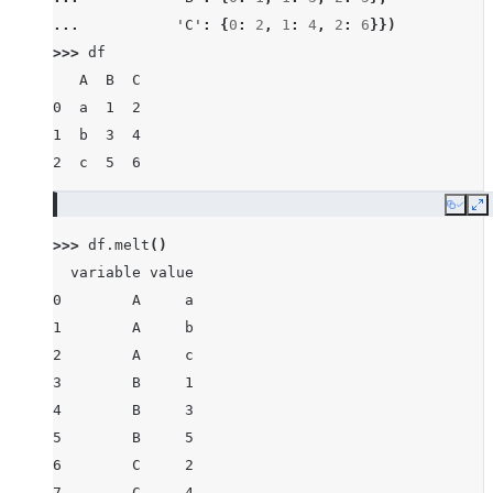
... 
'C'
:
{
0
:
2
,
1
:
4
,
2
:
6
}})
>>> 
df
   A  B  C
0  a  1  2
1  b  3  4
2  c  5  6
Copy
E
>>> 
df
.
melt
()
  variable value
0        A     a
1        A     b
2        A     c
3        B     1
4        B     3
5        B     5
6        C     2
7        C     4