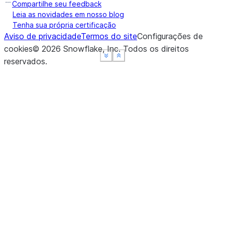
Compartilhe seu feedback
Leia as novidades em nosso blog
Tenha sua própria certificação
Aviso de privacidade
Termos do site
Configurações de
cookies
©
2026
Snowflake, Inc.
Todos os direitos
See more
See more
See more
Show less
Show less
Show less
reservados
.