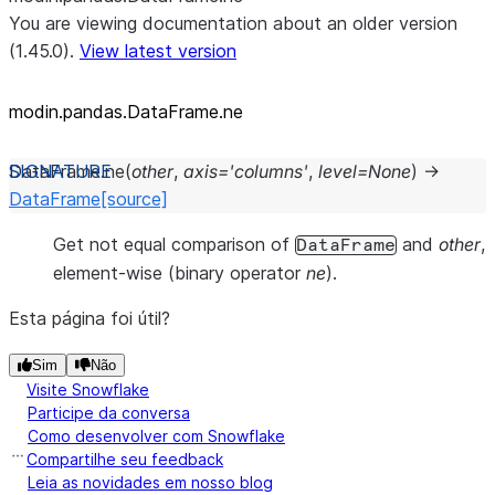
You are viewing documentation about an older version
(1.45.0).
View latest version
modin.pandas.DataFrame.ne
DataFrame.
ne
(
other
,
axis
=
'columns'
,
level
=
None
)
→
DataFrame
[source]
Get not equal comparison of
and
other
,
DataFrame
element-wise (binary operator
ne
).
Esta página foi útil?
Sim
Não
Visite Snowflake
Participe da conversa
Como desenvolver com Snowflake
Compartilhe seu feedback
Leia as novidades em nosso blog