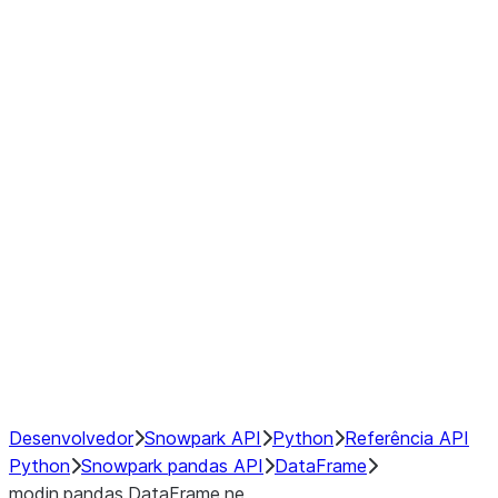
Window
GroupBy
Resampling
Interoperability with third party libraries
Hybrid Execution
NumPy Interoperability
Performance Recommendations
Desenvolvedor
Snowpark API
Python
Referência API
Python
Snowpark pandas API
DataFrame
modin.pandas.DataFrame.ne