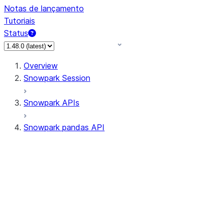
Notas de lançamento
Tutoriais
Status
Overview
Snowpark Session
Snowpark APIs
Snowpark pandas API
All supported APIs
Session
Input/Output