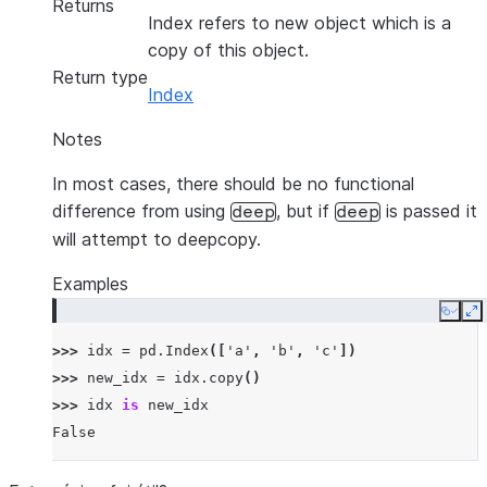
Returns
Index refers to new object which is a
copy of this object.
Return type
Index
Notes
In most cases, there should be no functional
difference from using
, but if
is passed it
deep
deep
will attempt to deepcopy.
Examples
Copy
E
>>> 
idx
=
pd
.
Index
([
'a'
,
'b'
,
'c'
])
>>> 
new_idx
=
idx
.
copy
()
>>> 
idx
is
new_idx
False