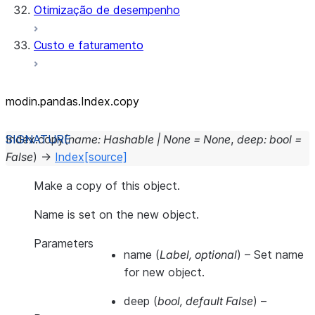
Otimização de desempenho
Custo e faturamento
modin.pandas.Index.copy
Index.
copy
(
name
:
Hashable
|
None
=
None
,
deep
:
bool
=
False
)
→
Index
[source]
Make a copy of this object.
Name is set on the new object.
Parameters
name
(
Label
,
optional
) – Set name
for new object.
deep
(
bool
,
default False
) –