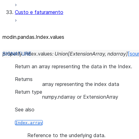
Custo e faturamento
modin.pandas.Index.values
property
Index.
values
:
Union
[
ExtensionArray
,
ndarray
]
[sou
Return an array representing the data in the Index.
Returns
array representing the index data
Return type
numpy.ndarray or ExtensionArray
See also
Index.array
Reference to the underlying data.