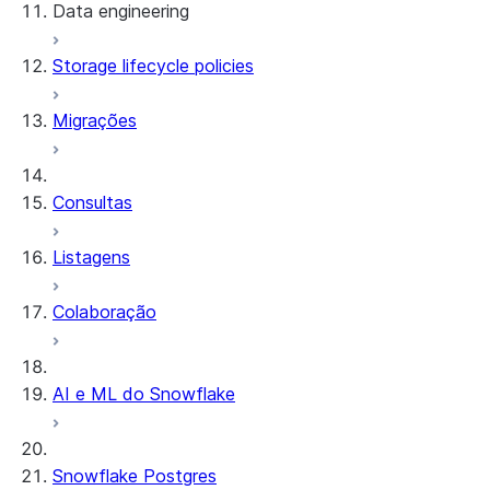
Data engineering
Snowflake Openflow
Storage lifecycle policies
Apache Iceberg™
Carregamento de dados
Migrações
Tabelas dinâmicas
Tabelas Apache Iceberg™
Streams and tasks
Snowflake Open Catalog
Consultas
Row timestamps
Listagens
DCM Projects
Colaboração
Projetos dbt no Snowflake
Descarregamento de dados
AI e ML do Snowflake
Snowflake Postgres