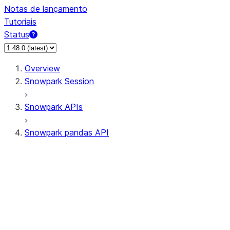
Notas de lançamento
Tutoriais
Status
Overview
Snowpark Session
Snowpark APIs
Snowpark pandas API
All supported APIs
Session
Input/Output