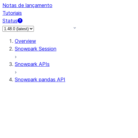
Notas de lançamento
Tutoriais
Status
Overview
Snowpark Session
Snowpark APIs
Snowpark pandas API
All supported APIs
Session
Input/Output