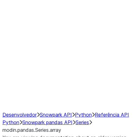
Window
GroupBy
Resampling
Interoperability with third party libraries
Hybrid Execution
NumPy Interoperability
Performance Recommendations
Desenvolvedor
Snowpark API
Python
Referência API
Python
Snowpark pandas API
Series
modin.pandas.Series.array