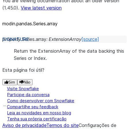
You are viewing documentation about an older version
(1.45.0).
View latest version
modin.pandas.Series.array
property
Series.
array
:
ExtensionArray
[source]
Return the ExtensionArray of the data backing this
Series or Index.
Esta página foi útil?
Sim
Não
Visite Snowflake
Participe da conversa
Como desenvolver com Snowflake
Compartilhe seu feedback
Leia as novidades em nosso blog
Tenha sua própria certificação
Aviso de privacidade
Termos do site
Configurações de