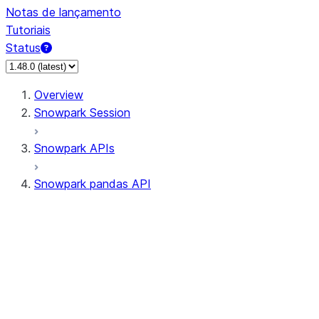
Notas de lançamento
Tutoriais
Status
Overview
Snowpark Session
Snowpark APIs
Snowpark pandas API
All supported APIs
Session
Input/Output