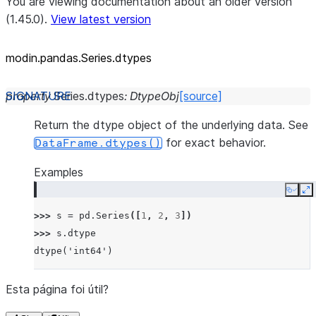
You are viewing documentation about an older version
(1.45.0).
View latest version
modin.pandas.Series.dtypes
property
Series.
dtypes
:
DtypeObj
[source]
Return the dtype object of the underlying data. See
for exact behavior.
DataFrame.dtypes()
Examples
Copy
E
>>> 
s
=
pd
.
Series
([
1
,
2
,
3
])
>>> 
s
.
dtype
dtype('int64')
Esta página foi útil?