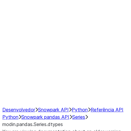
Window
GroupBy
Resampling
Interoperability with third party libraries
Hybrid Execution
NumPy Interoperability
Performance Recommendations
Desenvolvedor
Snowpark API
Python
Referência API
Python
Snowpark pandas API
Series
modin.pandas.Series.dtypes