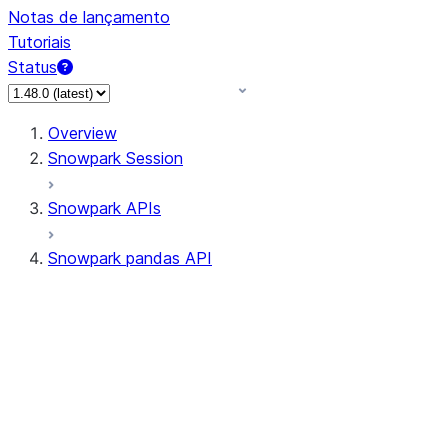
Notas de lançamento
Tutoriais
Status
Overview
Snowpark Session
Snowpark APIs
Snowpark pandas API
All supported APIs
Session
Input/Output