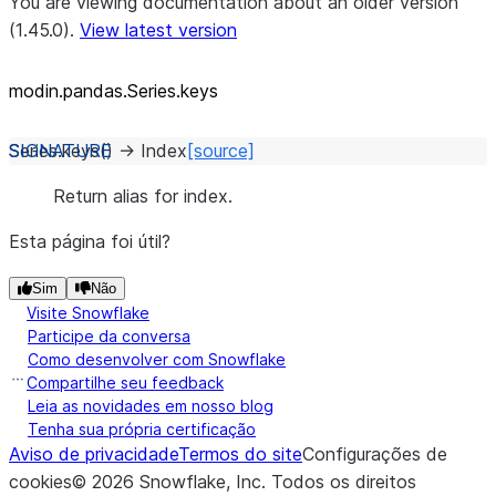
You are viewing documentation about an older version
(1.45.0).
View latest version
modin.pandas.Series.keys
Series.
keys
(
)
→
Index
[source]
Return alias for index.
Esta página foi útil?
Sim
Não
Visite Snowflake
Participe da conversa
Como desenvolver com Snowflake
Compartilhe seu feedback
Leia as novidades em nosso blog
Tenha sua própria certificação
Aviso de privacidade
Termos do site
Configurações de
cookies
©
2026
Snowflake, Inc.
Todos os direitos