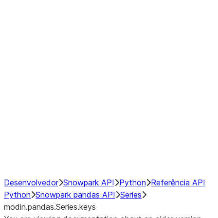
Window
GroupBy
Resampling
Interoperability with third party libraries
Hybrid Execution
NumPy Interoperability
Performance Recommendations
Desenvolvedor
Snowpark API
Python
Referência API
Python
Snowpark pandas API
Series
modin.pandas.Series.keys