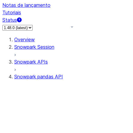
Notas de lançamento
Tutoriais
Status
Overview
Snowpark Session
Snowpark APIs
Snowpark pandas API
All supported APIs
Session
Input/Output