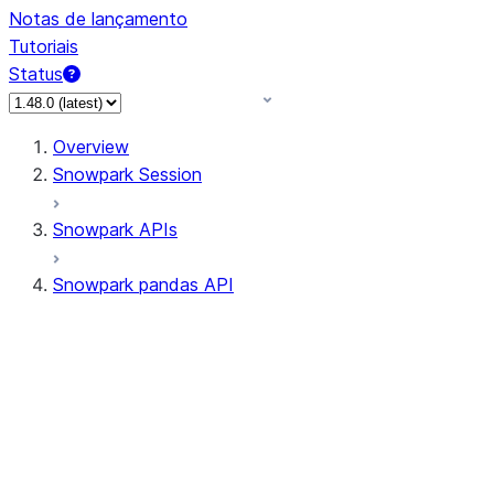
Notas de lançamento
Tutoriais
Status
Overview
Snowpark Session
Snowpark APIs
Snowpark pandas API
All supported APIs
Session
Input/Output