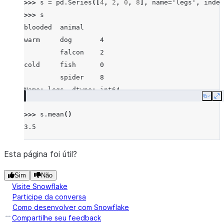
>>> 
s
=
pd
.
Series
([
4
,
2
,
0
,
8
],
name
=
'legs'
,
index
>>> 
s
blooded  animal
warm     dog       4
         falcon    2
cold     fish      0
         spider    8
Name: legs, dtype: int64
Copy
E
>>> 
s
.
mean
()
3.5
Esta página foi útil?
Sim
Não
Visite Snowflake
Participe da conversa
Como desenvolver com Snowflake
Compartilhe seu feedback