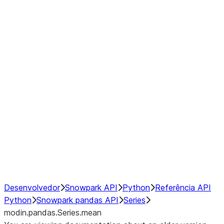
Window
GroupBy
Resampling
Interoperability with third party libraries
Hybrid Execution
NumPy Interoperability
Performance Recommendations
Desenvolvedor
Snowpark API
Python
Referência API
Python
Snowpark pandas API
Series
modin.pandas.Series.mean