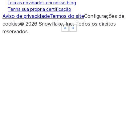
Leia as novidades em nosso blog
Tenha sua própria certificação
Aviso de privacidade
Termos do site
Configurações de
cookies
©
2026
Snowflake, Inc.
Todos os direitos
See more
See more
Show less
Show less
reservados
.