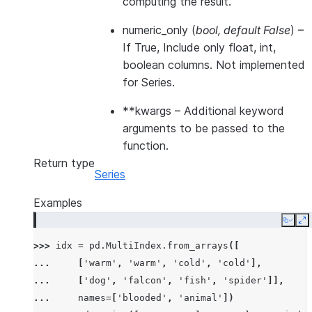
computing the result.
numeric_only
(
bool
,
default False
) –
If True, Include only float, int,
boolean columns. Not implemented
for Series.
**kwargs
– Additional keyword
arguments to be passed to the
function.
Return type
Series
Examples
Copy
E
>>> 
idx
=
pd
.
MultiIndex
.
from_arrays
([
... 
[
'warm'
,
'warm'
,
'cold'
,
'cold'
],
... 
[
'dog'
,
'falcon'
,
'fish'
,
'spider'
]],
... 
names
=
[
'blooded'
,
'animal'
])