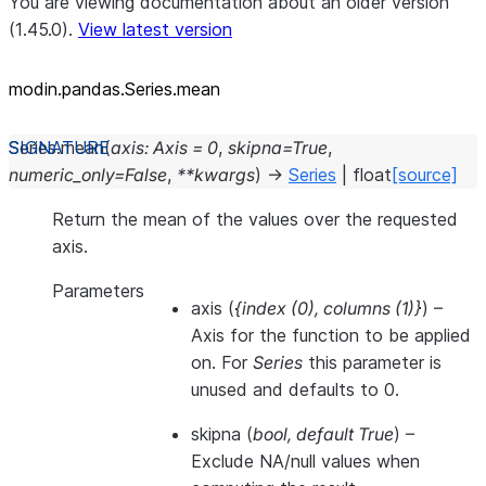
You are viewing documentation about an older version
(1.45.0).
View latest version
modin.pandas.Series.mean
Series.
mean
(
axis
:
Axis
=
0
,
skipna
=
True
,
numeric_only
=
False
,
**
kwargs
)
→
Series
|
float
[source]
Return the mean of the values over the requested
axis.
Parameters
axis
(
{index
(
0
)
,
columns
(
1
)
}
) –
Axis for the function to be applied
on. For
Series
this parameter is
unused and defaults to 0.
skipna
(
bool
,
default True
) –
Exclude NA/null values when