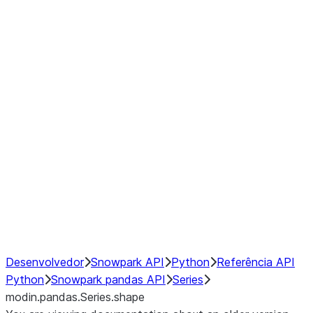
Window
GroupBy
Resampling
Interoperability with third party libraries
Hybrid Execution
NumPy Interoperability
Performance Recommendations
Desenvolvedor
Snowpark API
Python
Referência API
Python
Snowpark pandas API
Series
modin.pandas.Series.shape