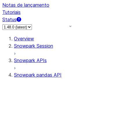
Notas de lançamento
Tutoriais
Status
Overview
Snowpark Session
Snowpark APIs
Snowpark pandas API
All supported APIs
Session
Input/Output