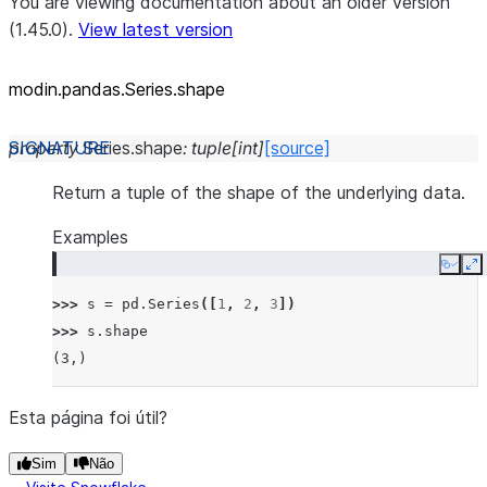
You are viewing documentation about an older version
(1.45.0).
View latest version
modin.pandas.Series.shape
property
Series.
shape
:
tuple
[
int
]
[source]
Return a tuple of the shape of the underlying data.
Examples
Copy
E
>>> 
s
=
pd
.
Series
([
1
,
2
,
3
])
>>> 
s
.
shape
(3,)
Esta página foi útil?
Sim
Não