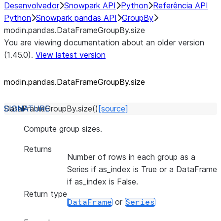
Desenvolvedor
Snowpark API
Python
Referência API
Python
Snowpark pandas API
GroupBy
modin.pandas.DataFrameGroupBy.size
You are viewing documentation about an older version
(1.45.0).
View latest version
modin.pandas.DataFrameGroupBy.size
DataFrameGroupBy.
size
(
)
[source]
Compute group sizes.
Returns
Number of rows in each group as a
Series if as_index is True or a DataFrame
if as_index is False.
Return type
or
DataFrame
Series