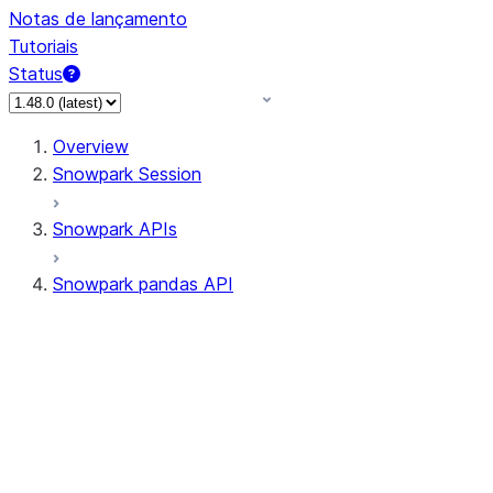
Notas de lançamento
Tutoriais
Status
Overview
Snowpark Session
Snowpark APIs
Snowpark pandas API
All supported APIs
Session
Input/Output