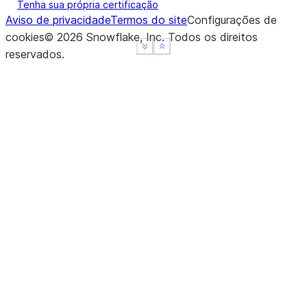
Tenha sua própria certificação
Aviso de privacidade
Termos do site
Configurações de
cookies
©
2026
Snowflake, Inc.
Todos os direitos
See more
See more
Show less
Show less
reservados
.