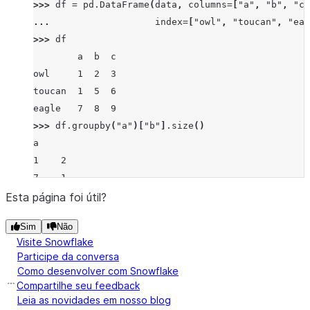
>>> 
df
=
pd
.
DataFrame
(
data
,
columns
=
[
"a"
,
"b"
,
"c"
... 
index
=
[
"owl"
,
"toucan"
,
"eag
>>> 
df
        a  b  c
owl     1  2  3
toucan  1  5  6
eagle   7  8  9
>>> 
df
.
groupby
(
"a"
)[
"b"
]
.
size
()
a
1    2
7    1
Name: b, dtype: int64
Esta página foi útil?
Sim
Não
Visite Snowflake
Participe da conversa
Como desenvolver com Snowflake
Compartilhe seu feedback
Leia as novidades em nosso blog