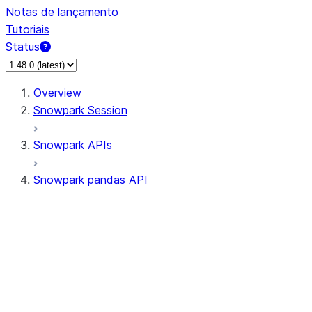
Notas de lançamento
Tutoriais
Status
Overview
Snowpark Session
Snowpark APIs
Snowpark pandas API
All supported APIs
Session
Input/Output