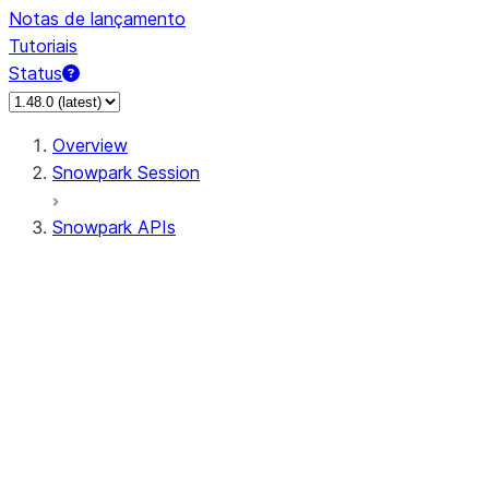
Notas de lançamento
Tutoriais
Status
Overview
Snowpark Session
Snowpark APIs
Input/Output
DataFrame
Column
Column
CaseExpr