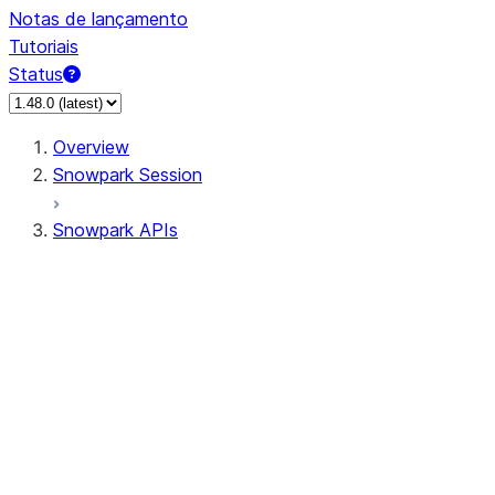
Notas de lançamento
Tutoriais
Status
Overview
Snowpark Session
Snowpark APIs
Input/Output
DataFrame
DataFrame
DataFrameNaFunctions
DataFrameStatFunctions
DataFrameAnalyticsFunctions