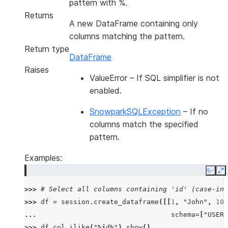
pattern with %.
Returns
A new DataFrame containing only
columns matching the pattern.
Return type
DataFrame
Raises
ValueError
– If SQL simplifier is not
enabled.
SnowparkSQLException
– If no
columns match the specified
pattern.
Examples:
Copy
E
>>> 
# Select all columns containing 'id' (case-ins
>>> 
df
=
session
.
create_dataframe
([[
1
,
"John"
,
101
... 
schema
=
[
"USER_
>>> 
df
.
col_ilike
(
"
%i
d%"
)
.
show
()