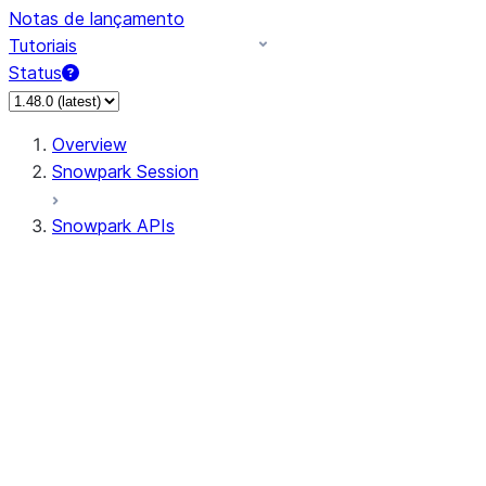
Notas de lançamento
Tutoriais
Status
Overview
Snowpark Session
Snowpark APIs
Input/Output
DataFrame
DataFrame
DataFrameNaFunctions
DataFrameStatFunctions
DataFrameAnalyticsFunctions