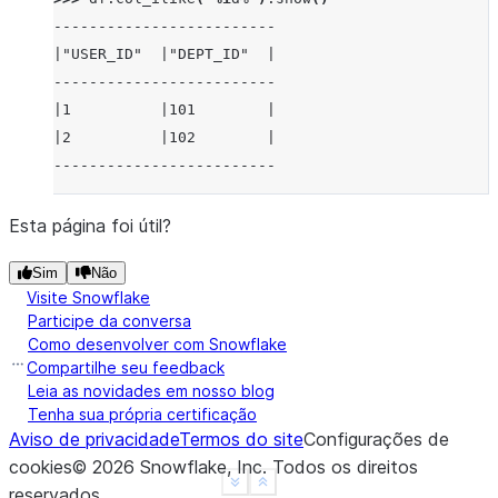
-------------------------
|"USER_ID"  |"DEPT_ID"  |
-------------------------
|1          |101        |
|2          |102        |
-------------------------
Esta página foi útil?
Sim
Não
Visite Snowflake
Participe da conversa
Como desenvolver com Snowflake
Compartilhe seu feedback
Leia as novidades em nosso blog
Tenha sua própria certificação
Aviso de privacidade
Termos do site
Configurações de
cookies
©
2026
Snowflake, Inc.
Todos os direitos
See more
Show less
reservados
.