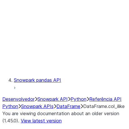
Catalog
LINEAGE
Context
Exceptions
Testing
Snowpark pandas API
Desenvolvedor
Snowpark API
Python
Referência API
Python
Snowpark APIs
DataFrame
DataFrame.col_ilike
You are viewing documentation about an older version
(1.45.0).
View latest version