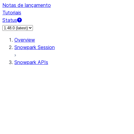
Notas de lançamento
Tutoriais
Status
Overview
Snowpark Session
Snowpark APIs
Input/Output
DataFrame
DataFrame
DataFrameNaFunctions
DataFrameStatFunctions
DataFrameAnalyticsFunctions