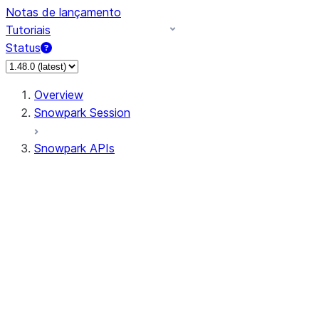
Notas de lançamento
Tutoriais
Status
Overview
Snowpark Session
Snowpark APIs
Input/Output
DataFrame
DataFrame
DataFrameNaFunctions
DataFrameStatFunctions
DataFrameAnalyticsFunctions