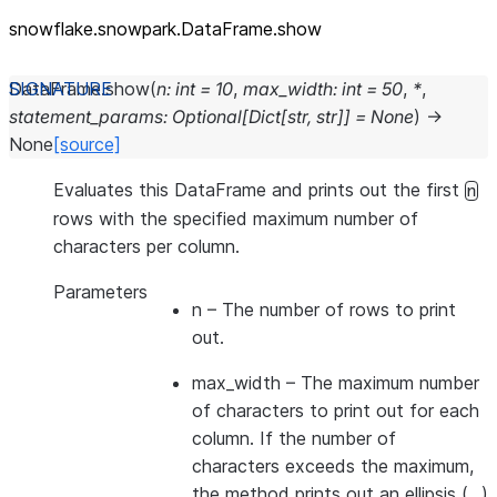
snowflake.snowpark.DataFrame.show
DataFrame.
show
(
n
:
int
=
10
,
max_width
:
int
=
50
,
*
,
statement_params
:
Optional
[
Dict
[
str
,
str
]
]
=
None
)
→
None
[source]
Evaluates this DataFrame and prints out the first
n
rows with the specified maximum number of
characters per column.
Parameters
n
– The number of rows to print
out.
max_width
– The maximum number
of characters to print out for each
column. If the number of
characters exceeds the maximum,
the method prints out an ellipsis (…)