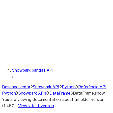
Catalog
LINEAGE
Context
Exceptions
Testing
Snowpark pandas API
Desenvolvedor
Snowpark API
Python
Referência API
Python
Snowpark APIs
DataFrame
DataFrame.show
You are viewing documentation about an older version
(1.45.0).
View latest version