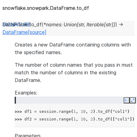
snowflake.snowpark.DataFrame.to_
df
DataFrame.
to_df
(
*
names
:
Union
[
str
,
Iterable
[
str
]
]
)
→
DataFrame
[source]
Creates a new DataFrame containing columns with
the specified names.
The number of column names that you pass in must
match the number of columns in the existing
DataFrame.
Examples:
Copy
E
>>> 
df1
=
session
.
range
(
1
,
10
,
2
)
.
to_df
(
"col1"
)
>>> 
df2
=
session
.
range
(
1
,
10
,
2
)
.
to_df
([
"col1"
])
Parameters