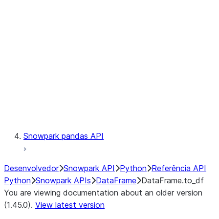
Catalog
LINEAGE
Context
Exceptions
Testing
Snowpark pandas API
Desenvolvedor
Snowpark API
Python
Referência API
Python
Snowpark APIs
DataFrame
DataFrame.to_df
You are viewing documentation about an older version
(1.45.0).
View latest version