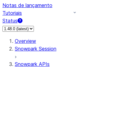
Notas de lançamento
Tutoriais
Status
Overview
Snowpark Session
Snowpark APIs
Input/Output
DataFrame
DataFrame
DataFrameNaFunctions
DataFrameStatFunctions
DataFrameAnalyticsFunctions