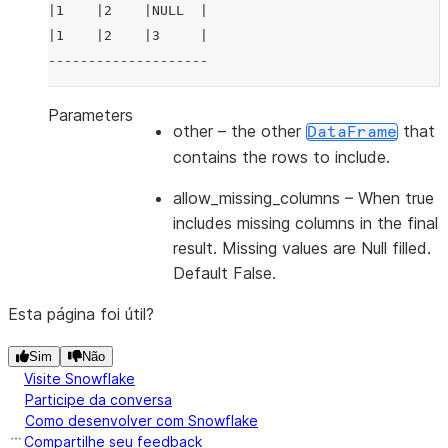
|1    |2    |NULL  |
|1    |2    |3     |
--------------------
Parameters
other
– the other
that
DataFrame
contains the rows to include.
allow_missing_columns
– When true
includes missing columns in the final
result. Missing values are Null filled.
Default False.
Esta página foi útil?
Sim
Não
Visite Snowflake
Participe da conversa
Como desenvolver com Snowflake
Compartilhe seu feedback