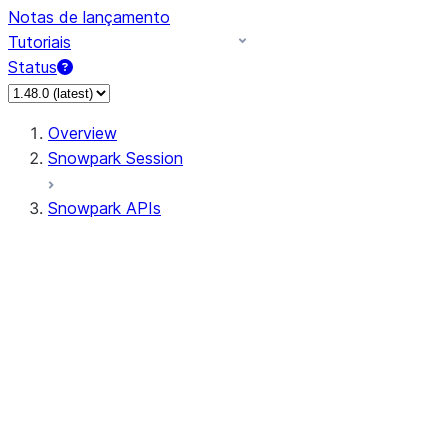
Notas de lançamento
Tutoriais
Status
Overview
Snowpark Session
Snowpark APIs
Input/Output
DataFrame
DataFrame
DataFrameNaFunctions
DataFrameStatFunctions
DataFrameAnalyticsFunctions