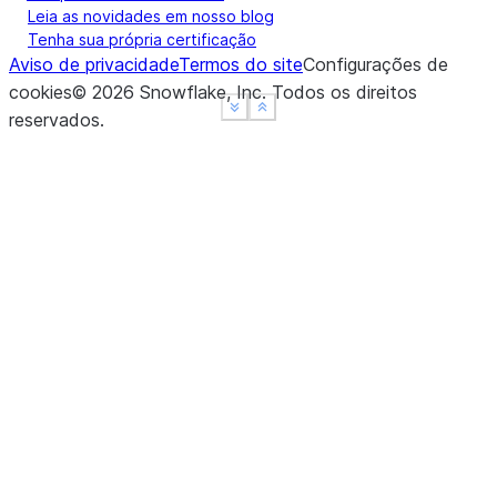
Leia as novidades em nosso blog
Tenha sua própria certificação
Aviso de privacidade
Termos do site
Configurações de
cookies
©
2026
Snowflake, Inc.
Todos os direitos
See more
See more
Show less
Show less
reservados
.