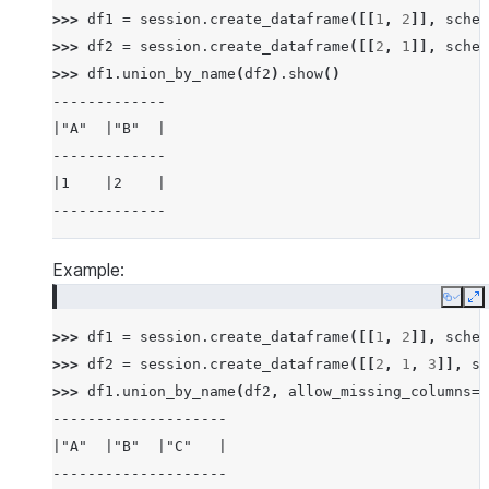
>>> 
df1
=
session
.
create_dataframe
([[
1
,
2
]],
schem
>>> 
df2
=
session
.
create_dataframe
([[
2
,
1
]],
schem
>>> 
df1
.
union_by_name
(
df2
)
.
show
()
-------------
|"A"  |"B"  |
-------------
|1    |2    |
-------------
Example:
Copy
E
>>> 
df1
=
session
.
create_dataframe
([[
1
,
2
]],
schem
>>> 
df2
=
session
.
create_dataframe
([[
2
,
1
,
3
]],
sc
>>> 
df1
.
union_by_name
(
df2
,
allow_missing_columns
=
T
--------------------
|"A"  |"B"  |"C"   |
--------------------