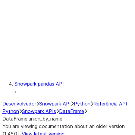
Catalog
LINEAGE
Context
Exceptions
Testing
Snowpark pandas API
Desenvolvedor
Snowpark API
Python
Referência API
Python
Snowpark APIs
DataFrame
DataFrame.union_by_name
You are viewing documentation about an older version
(1.45.0).
View latest version