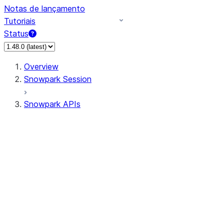
Notas de lançamento
Tutoriais
Status
Overview
Snowpark Session
Snowpark APIs
Input/Output
DataFrame
Column
Data Types