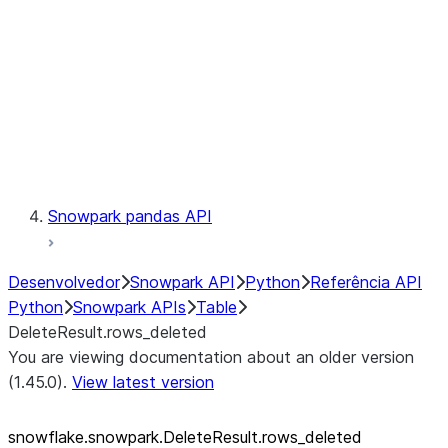
LINEAGE
Context
Exceptions
Testing
Snowpark pandas API
Desenvolvedor
Snowpark API
Python
Referência API
Python
Snowpark APIs
Table
DeleteResult.rows_deleted
You are viewing documentation about an older version
(1.45.0).
View latest version
snowflake.snowpark.DeleteResult.rows_
deleted