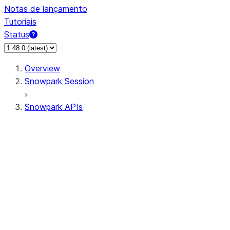
Notas de lançamento
Tutoriais
Status
Overview
Snowpark Session
Snowpark APIs
Input/Output
DataFrameReader
DataFrameWriter
FileOperation
PutResult
GetResult
ListResult