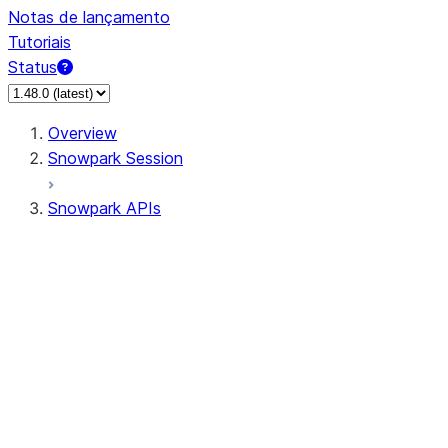
Notas de lançamento
Tutoriais
Status
Overview
Snowpark Session
Snowpark APIs
Input/Output
DataFrameReader
DataFrameWriter
FileOperation
PutResult
GetResult
ListResult