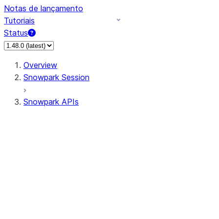
Notas de lançamento
Tutoriais
Status
Overview
Snowpark Session
Snowpark APIs
Input/Output
DataFrame
Column
Data Types