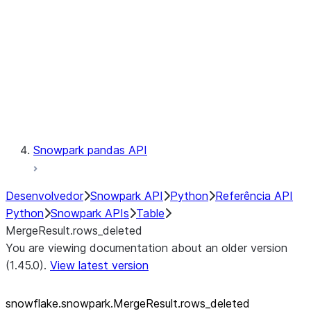
LINEAGE
Context
Exceptions
Testing
Snowpark pandas API
Desenvolvedor
Snowpark API
Python
Referência API
Python
Snowpark APIs
Table
MergeResult.rows_deleted
You are viewing documentation about an older version
(1.45.0).
View latest version
snowflake.snowpark.MergeResult.rows_
deleted