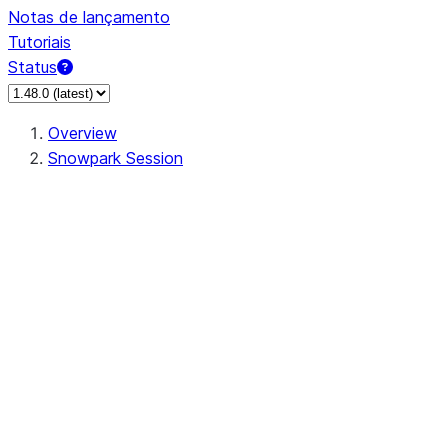
Notas de lançamento
Tutoriais
Status
Overview
Snowpark Session
Session
Session.SessionBuilder.app_name
Session.SessionBuilder.config
Session.SessionBuilder.configs
Session.SessionBuilder.create
Session.SessionBuilder.getOrCreate
Session.add_import
Session.add_packages
Session.add_requirements
Session.append_query_tag