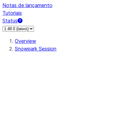
Notas de lançamento
Tutoriais
Status
Overview
Snowpark Session
Session
Session.SessionBuilder.app_name
Session.SessionBuilder.config
Session.SessionBuilder.configs
Session.SessionBuilder.create
Session.SessionBuilder.getOrCreate
Session.add_import
Session.add_packages
Session.add_requirements
Session.append_query_tag