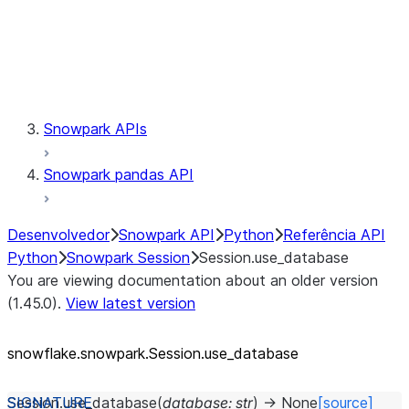
Session.udaf
Session.udf
Session.udtf
Session.session_id
Session.connection
Snowpark APIs
Snowpark pandas API
Desenvolvedor
Snowpark API
Python
Referência API
Python
Snowpark Session
Session.use_database
You are viewing documentation about an older version
(1.45.0).
View latest version
snowflake.snowpark.Session.use_
database
Session.
use_database
(
database
:
str
)
→
None
[source]