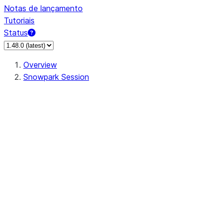
Notas de lançamento
Tutoriais
Status
Overview
Snowpark Session
Session
Session.SessionBuilder.app_name
Session.SessionBuilder.config
Session.SessionBuilder.configs
Session.SessionBuilder.create
Session.SessionBuilder.getOrCreate
Session.add_import
Session.add_packages
Session.add_requirements
Session.append_query_tag