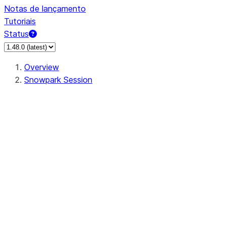
Notas de lançamento
Tutoriais
Status
Overview
Snowpark Session
Session
Session.SessionBuilder.app_name
Session.SessionBuilder.config
Session.SessionBuilder.configs
Session.SessionBuilder.create
Session.SessionBuilder.getOrCreate
Session.add_import
Session.add_packages
Session.add_requirements
Session.append_query_tag