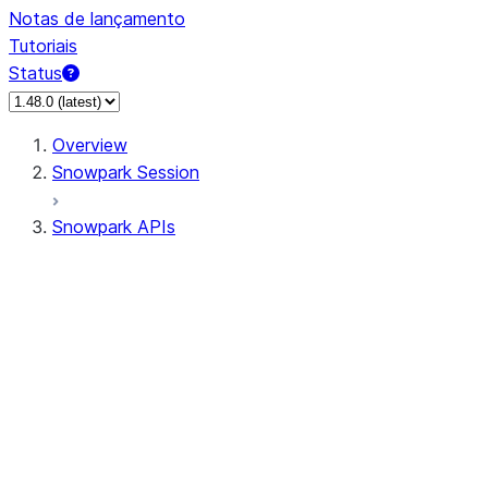
Notas de lançamento
Tutoriais
Status
Overview
Snowpark Session
Snowpark APIs
Input/Output
DataFrame
Column
Data Types