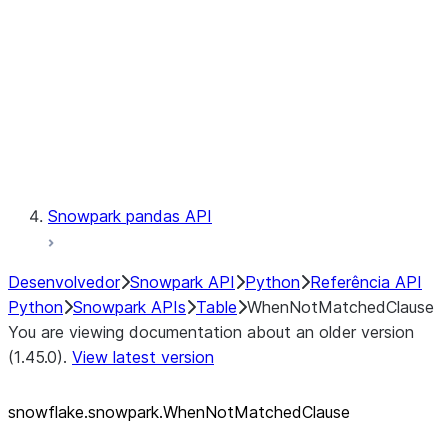
LINEAGE
Context
Exceptions
Testing
Snowpark pandas API
Desenvolvedor
Snowpark API
Python
Referência API
Python
Snowpark APIs
Table
WhenNotMatchedClause
You are viewing documentation about an older version
(1.45.0).
View latest version
snowflake.snowpark.WhenNotMatchedClause