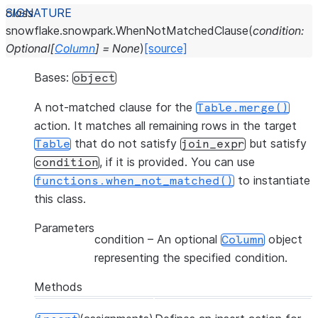
class
snowflake.snowpark.
WhenNotMatchedClause
(
condition
:
Optional
[
Column
]
=
None
)
[source]
Bases:
object
A not-matched clause for the
Table.merge()
action. It matches all remaining rows in the target
that do not satisfy
but satisfy
Table
join_expr
, if it is provided. You can use
condition
to instantiate
functions.when_not_matched()
this class.
Parameters
condition
– An optional
object
Column
representing the specified condition.
Methods