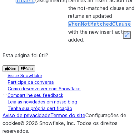
(assignments)
Defines an insert action for
insert
the not-matched clause and
returns an updated
WhenNotMatchedClause
with the new insert action
Expan
added.
Esta página foi útil?
Sim
Não
Visite Snowflake
Participe da conversa
Como desenvolver com Snowflake
Compartilhe seu feedback
Leia as novidades em nosso blog
Tenha sua própria certificação
Aviso de privacidade
Termos do site
Configurações de
cookies
©
2026
Snowflake, Inc.
Todos os direitos
reservados
.