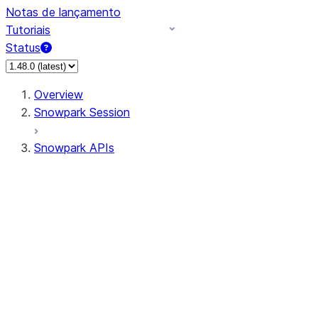
Notas de lançamento
Tutoriais
Status
Overview
Snowpark Session
Snowpark APIs
Input/Output
DataFrame
Column
Data Types