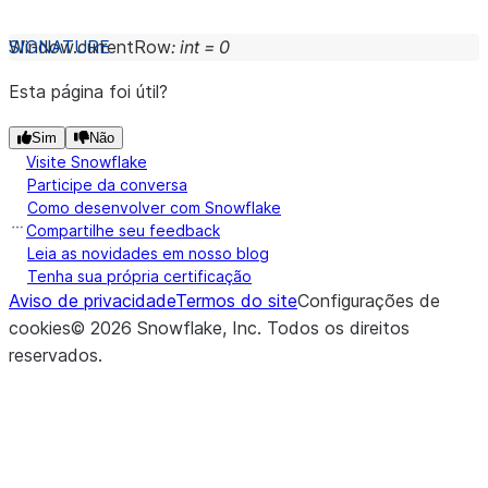
Window.
currentRow
:
int
=
0
Esta página foi útil?
Sim
Não
Visite Snowflake
Participe da conversa
Como desenvolver com Snowflake
Compartilhe seu feedback
Leia as novidades em nosso blog
Tenha sua própria certificação
Aviso de privacidade
Termos do site
Configurações de
cookies
©
2026
Snowflake, Inc.
Todos os direitos
reservados
.