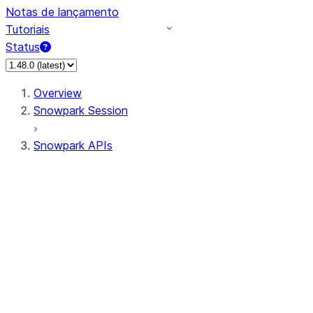
Notas de lançamento
Tutoriais
Status
Overview
Snowpark Session
Snowpark APIs
Input/Output
DataFrame
Column
Data Types