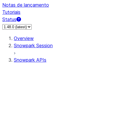
Notas de lançamento
Tutoriais
Status
Overview
Snowpark Session
Snowpark APIs
Input/Output
DataFrame
Column
Data Types