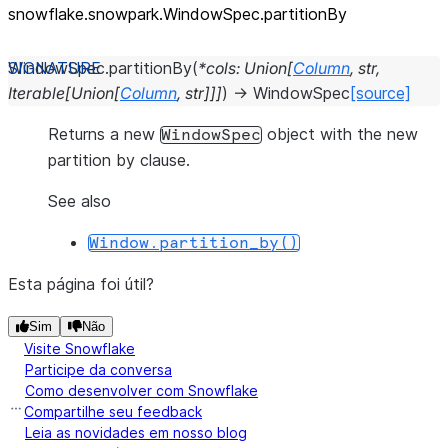
snowflake.snowpark.WindowSpec.partitionBy
WindowSpec.
partitionBy
(
*
cols
:
Union
[
Column
,
str
,
Iterable
[
Union
[
Column
,
str
]
]
]
)
→
WindowSpec
[source]
Returns a new
object with the new
WindowSpec
partition by clause.
See also
Window.partition_by()
Esta página foi útil?
Sim
Não
Visite Snowflake
Participe da conversa
Como desenvolver com Snowflake
Compartilhe seu feedback
Leia as novidades em nosso blog