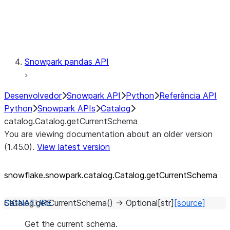
Exceptions
Testing
Snowpark pandas API
Desenvolvedor
Snowpark API
Python
Referência API
Python
Snowpark APIs
Catalog
catalog.Catalog.getCurrentSchema
You are viewing documentation about an older version
(1.45.0).
View latest version
snowflake.snowpark.catalog.Catalog.getCurrentSchema
Catalog.
getCurrentSchema
(
)
→
Optional
[
str
]
[source]
Get the current schema.