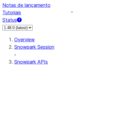
Notas de lançamento
Tutoriais
Status
Overview
Snowpark Session
Snowpark APIs
Input/Output
DataFrame
Column
Data Types